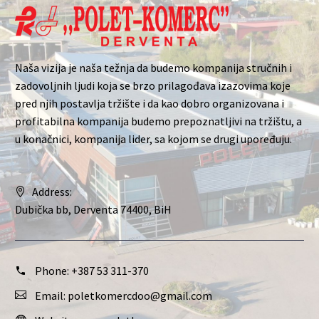
Naša vizija je naša težnja da budemo kompanija stručnih i
zadovoljnih ljudi koja se brzo prilagođava izazovima koje
pred njih postavlja tržište i da kao dobro organizovana i
profitabilna kompanija budemo prepoznatljivi na tržištu, a
u konačnici, kompanija lider, sa kojom se drugi upoređuju.
Address:
Dubička bb, Derventa 74400, BiH
Phone:
+387 53 311-370
Email:
poletkomercdoo@gmail.com